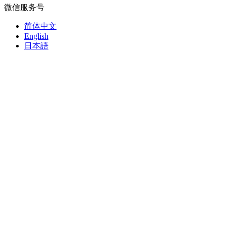
微信服务号
简体中文
English
日本語