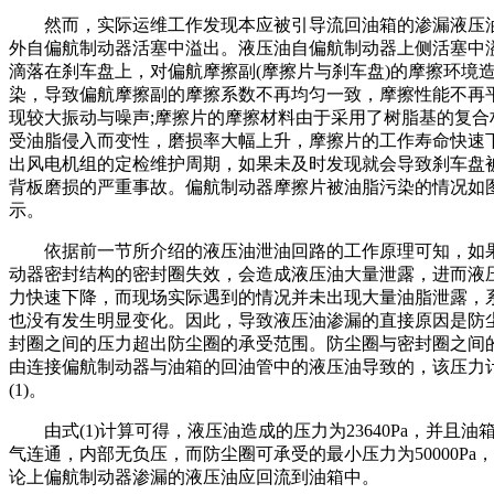
然而，实际运维工作发现本应被引导流回油箱的渗漏液压
外自偏航制动器活塞中溢出。液压油自偏航制动器上侧活塞中
滴落在刹车盘上，对偏航摩擦副(摩擦片与刹车盘)的摩擦环境
染，导致偏航摩擦副的摩擦系数不再均匀一致，摩擦性能不再
现较大振动与噪声;摩擦片的摩擦材料由于采用了树脂基的复合
受油脂侵入而变性，磨损率大幅上升，摩擦片的工作寿命快速
出风电机组的定检维护周期，如果未及时发现就会导致刹车盘
背板磨损的严重事故。偏航制动器摩擦片被油脂污染的情况如
示。
依据前一节所介绍的液压油泄油回路的工作原理可知，如
动器密封结构的密封圈失效，会造成液压油大量泄露，进而液
力快速下降，而现场实际遇到的情况并未出现大量油脂泄露，
也没有发生明显变化。因此，导致液压油渗漏的直接原因是防
封圈之间的压力超出防尘圈的承受范围。防尘圈与密封圈之间
由连接偏航制动器与油箱的回油管中的液压油导致的，该压力
(1)。
由式(1)计算可得，液压油造成的压力为23640Pa，并且油
气连通，内部无负压，而防尘圈可承受的最小压力为50000Pa
论上偏航制动器渗漏的液压油应回流到油箱中。