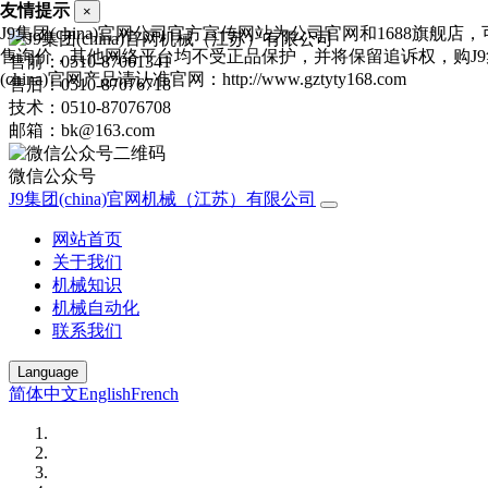
友情提示
×
J9集团(china)官网公司官方宣传网站为公司官网和1688旗舰店
售询价，其他网络平台均不受正品保护，并将保留追诉权，购J9
售前：0510-87061341
(china)官网产品请认准官网：http://www.gztyty168.com
售后：0510-87076718
技术：0510-87076708
邮箱：bk@163.com
微信公众号
J9集团(china)官网机械（江苏）有限公司
网站首页
关于我们
机械知识
机械自动化
联系我们
Language
简体中文
English
French