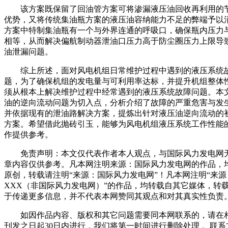
该方案既保留了回油管方案可将渗漏液压油回收再利用的
优势，又将传统集油瓶方案的液压油容纳能力不足的弊端予以
方案中特制集油瓶有一个与外界连通的呼吸口，确保瓶内压力
相等，从而解决偏航制动器泄油口压力高于防尘圈压力上限导
油泄漏问题。
综上所述，面对风电机组日常维护过程中遇到的液压系统
题，为了确保机组的发电量与可利用率达标，并提升机组整体
须从根本上解决维护过程中经常遇到的液压系统故障问题。本
油的逆向流动问题为切入点，分析介绍了故障的严重危害与发
并依据现有的泄油路解决方案，提炼出针对液压油逆向流动的
方案。希望借此抛砖引玉，能够为风电机组液压系统工作性能
作提供参考。
免责声明：本文仅代表作者本人观点，与国际风力发电网
章内容仅供参考。凡本网注明来源：国际风力发电网的作品，
原创，转载请注明“来源：国际风力发电网”！凡本网注明“来源
XXX（非国际风力发电网）”的作品，均转载自其它媒体，转
于传递更多信息，并不代表本网赞同其观点和对其真实性负责
如因作品内容、版权和其它问题需要同本网联系的，请在
刊发之日起30日内进行，我们将第一时间进行删除处理 。联系