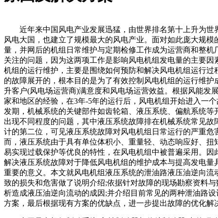
近年来中国风电产业发展迅猛，由世界排名第十上升为世
风电大国，也建立了规模最大的风电产业。面对如此庞大规模
量，并网后的机组日常维护与定期检修工作成为运营商和整机
关注的问题，因为这两项工作是影响风电机组发电量的主要因
机组的运行维护，主要是围绕如何预防和解决风电机组运行过
的故障展开的，根本目的是为了有效控制风电机组的运行维护
升客户(风电场运营商)满意度和风电场运营效益。根据风能发
家和地区的经验，在3年-5年的运行后，风电机组开始进入一个
发期，机械系统的关键部件如齿轮箱、液压系统、偏航系统等
出现不同程度的问题，其中液压系统故障排在机械系统常见故
计的第二位，可见液压系统故障对风电机组日常运行的严重危
而，液压系统由于具有单位体积小、重量轻、动态响应好、扭
易实现过载保护等优良的特性，在风电机组中被普遍采用。因
解决液压系统故障对于降低风电机组的维护成本与提高发电量
重要的意义。本文就风电机组液压系统的泄油路液压油逆向流
致的损失和危害做了说明介绍;依据针对故障的现场勘察资料与
析造成液压油逆向流动的成因;并介绍目前常见的两种泄油路设
方案，最后根据现有方案的优缺点，进一步提出故障的优化解