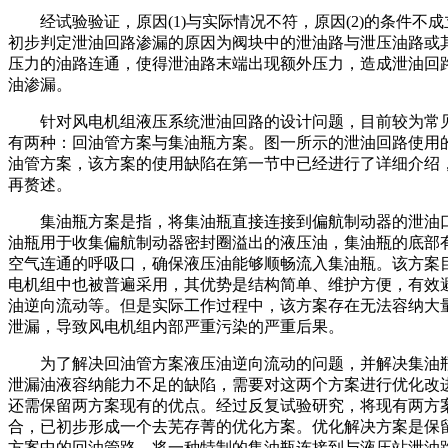
经试验验证，原因(1)与实际情况不符，原因(2)的条件不成
初步判定泄油回路渗漏的原因为阀块中的泄油路与泄压油路或
压力的油路连通，使得泄油路末端出现额外压力，造成泄油回
油渗漏。
针对风电机组液压系统泄油回路的设计问题，目前较为常
有两种：回油管方案与集油瓶方案。图一所示的泄油回路使用
油管方案，该方案的使用缺陷在第一节中已经进行了详细介绍
再赘述。
集油瓶方案是指，将集油瓶直接连接到偏航制动器的泄油
油瓶用于收集偏航制动器密封圈溢出的液压油，集油瓶的底部
空气连通的呼吸口，确保液压油能够顺畅流入集油瓶。该方案
电机组中也被普遍采用，其优势是结构简单、维护方便，有效
油逆向流动等。但是实际工作过程中，该方案存在无法容纳大
泄漏，导致风电机组内部严重污染的严重后果。
为了解决回油管方案液压油逆向流动的问题，并解决集油
泄漏油液容纳能力不足的缺陷，需要对这两个方案进行优化改
还需保留两方案现有的优点。经过反复试验研究，将现有两方
合，已初步形成一个去芜存菁的优化方案。优化解决方案是保
方案中的回油管路，将一种特制的集油瓶连接到与液压站泄油