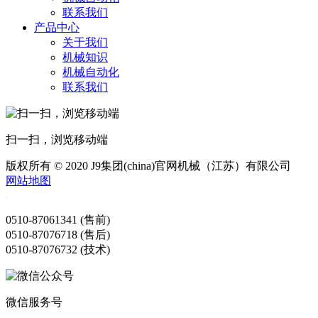
联系我们
产品中心
关于我们
机械知识
机械自动化
联系我们
扫一扫，浏览移动端
版权所有 © 2020 J9集团(china)官网机械（江苏）有限公司
网站地图
0510-87061341 (售前)
0510-87076718 (售后)
0510-87076732 (技术)
微信服务号