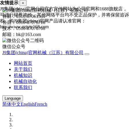
友情提示
×
J9集团(china)官网公司官方宣传网站为公司官网和1688旗舰店，
可进行销售询价，其他网络平台均不受正品保护，并将保留追诉
售前：0510-87061341
权，购J9集团(china)官网产品请认准官网：
售后：0510-87076718
http://www.gztyty168.com
技术：0510-87076708
邮箱：bk@163.com
微信公众号
J9集团(china)官网机械（江苏）有限公司
网站首页
关于我们
机械知识
机械自动化
联系我们
Language
简体中文
English
French