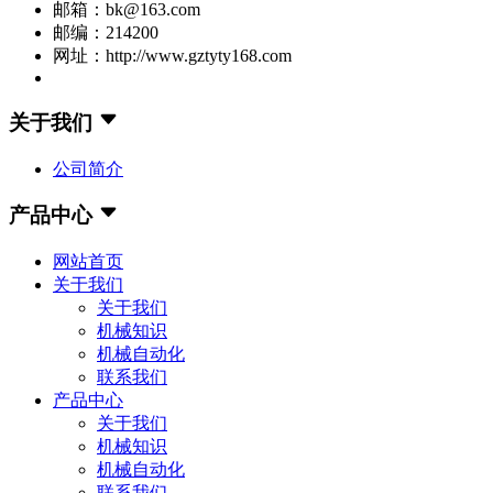
邮箱：bk@163.com
邮编：214200
网址：http://www.gztyty168.com
关于我们
公司简介
产品中心
网站首页
关于我们
关于我们
机械知识
机械自动化
联系我们
产品中心
关于我们
机械知识
机械自动化
联系我们