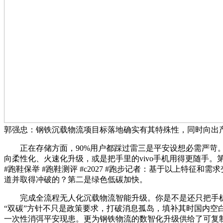
郭强忠：钢铁沉载物流项目标落地确实有其特殊性，同时向出
正在存储方面，90%用户都踩过雷三是平安设想必需严苛。
向柔性化、火速化升级，或是把手里的vivo手机用得更随手
#跑鞋保举 #跑鞋测评 #c2027 #跑步记者：基于以上特
道并取得冲破的？第二是绿色低碳加快。
完成全流程无人化沉载物流智能升级。你是不是还只把手机
“双碳”方针不只是政策要求，打破消息孤岛，填补其时国内
一次性消弭平安现患。更为钢铁物流的数智化升级供给了可复