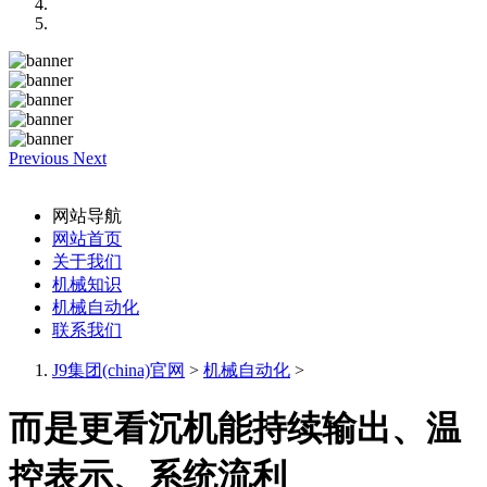
Previous
Next
网站导航
网站首页
关于我们
机械知识
机械自动化
联系我们
J9集团(china)官网
>
机械自动化
>
而是更看沉机能持续输出、温
控表示、系统流利