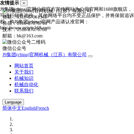
友情提示
×
J9集团(china)官网公司官方宣传网站为公司官网和1688旗舰店，
可进行销售询价，其他网络平台均不受正品保护，并将保留追诉
售前：0510-87061341
权，购J9集团(china)官网产品请认准官网：
售后：0510-87076718
http://www.gztyty168.com
技术：0510-87076708
邮箱：bk@163.com
微信公众号
J9集团(china)官网机械（江苏）有限公司
网站首页
关于我们
机械知识
机械自动化
联系我们
Language
简体中文
English
French