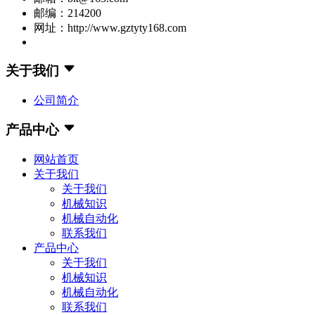
邮编：214200
网址：http://www.gztyty168.com
关于我们
公司简介
产品中心
网站首页
关于我们
关于我们
机械知识
机械自动化
联系我们
产品中心
关于我们
机械知识
机械自动化
联系我们