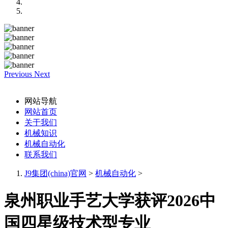
Previous
Next
网站导航
网站首页
关于我们
机械知识
机械自动化
联系我们
J9集团(china)官网
>
机械自动化
>
泉州职业手艺大学获评2026中
国四星级技术型专业