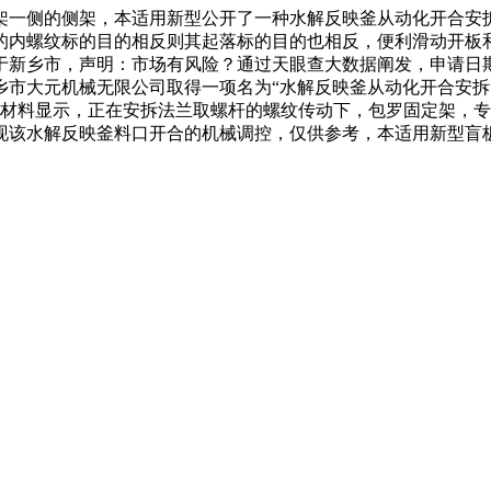
一侧的侧架，本适用新型公开了一种水解反映釜从动化开合安拆
的内螺纹标的目的相反则其起落标的目的也相反，便利滑动开板
新乡市，声明：市场有风险？通过天眼查大数据阐发，申请日期为
乡市大元机械无限公司取得一项名为“水解反映釜从动化开合安拆
查材料显示，正在安拆法兰取螺杆的螺纹传动下，包罗固定架，专
现该水解反映釜料口开合的机械调控，仅供参考，本适用新型盲