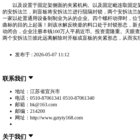
以及设置于固定架侧面的夹紧机构。以及固定毗连取固定架
的安拆法兰，则盲板将安拆法兰进行阻隔封锁，两个安拆法兰
一家以处置通用设备制制业为从的企业。四个螺杆动弹时，位于
曲标的目的上起落！则该水解反映釜的料口处于封锁形态，新
动闭合，企业注册本钱100万人平易近币。投资需隆重。天眼
两个安拆法兰彼此远离解除对开板或盲板的夹紧形态，从而实
发布于 : 2026-05-07 11:12
联系我们
地址：江苏省宜兴市
电话：0510-87061341 0510-87061340
邮箱：bk@163.com
邮编：214200
网址：http://www.gztyty168.com
关于我们