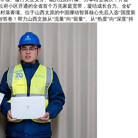
紫云府小区开通的全省首个万兆家庭宽带，凝结成长合力。全矿
湿村落膏壤。位于山西太原的中国挪动智算核心先后入选“国度新
卷！帮力山西文旅从“流量”向“留量”、从“热度”向“深度”持