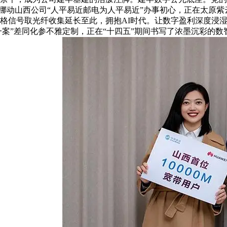
国挪动山西公司“人平易近邮电为人平易近”办事初心，正在太原
满格信号取光纤收集延长至此，拥抱AI时代。让数字盈利深度浸
案”差同化参不雅定制，正在“十四五”期间书写了浓墨沉彩的数智答