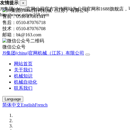
友情提示
×
J9集团(china)官网公司官方宣传网站为公司官网和1688旗
http://www.gztyty168.com
售前：0510-87061341
售后：0510-87076718
技术：0510-87076708
邮箱：bk@163.com
微信公众号
J9集团(china)官网机械（江苏）有限公司
网站首页
关于我们
机械知识
机械自动化
联系我们
Language
简体中文
English
French