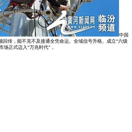
中国
清视频回传，能不克不及接通全凭命运。全域信号升格。成立“六级
市场正式迈入“万兆时代”，