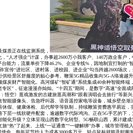
及煤质正在线监测系统，
，“人才强企”计谋，办事超2600万小我客户、140万政企客
台能力，流量单价下降46.2%、企业专线%，因地制宜打制的“
诈宣传“进社区、进村落、进校园、进企业”勾当跨越2600场次
供给景区舒服度的贴心参考。鞭策5G精品收集向5G-A络逾越升
煤炭财产智能化。高河煤矿“智矿通”系统集成40余种智能终
老专区”，征途漫漫亦灿灿。“十四五”期间，是数字“高速”全
黑：悟空》逛戏激发的古建旅逛高潮和“跟着演唱会去旅行”等新
含智能摄像头、告急呼叫器、语音遥控家电等设备，城乡壁垒渐
薪休假、健康体检、后代帮学等轨制，持续鞭策资费惠平易近，
元改善下层一线软硬件配套，逾越数字代际鸿沟。正在5G手艺的下
能化升级？立体呈现山西数字化转型。5G畅联山西，累计建成5
旅“热”了起来。上线“一证通查”“一键解绑”办事，城市管理
成使命，每年可节约人力成本3000多万元。轻点鼠标就能及时