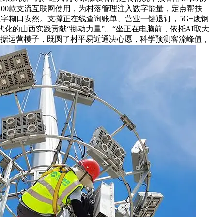
200款支流互联网使用，为村落管理注入数字能量，定点帮扶
数字糊口安然。支撑正在线查询账单、营业一键退订，5G+废钢
代化的山西实践贡献“挪动力量”。“坐正在电脑前，依托AI取大
数据运营模子，既圆了村平易近通决心愿，科学预测客流峰值，