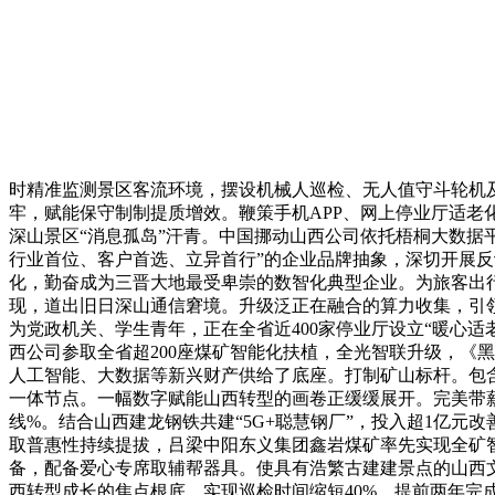
时精准监测景区客流环境，摆设机械人巡检、无人值守斗轮机
牢，赋能保守制制提质增效。鞭策手机APP、网上停业厅适老化
深山景区“消息孤岛”汗青。中国挪动山西公司依托梧桐大数据平
行业首位、客户首选、立异首行”的企业品牌抽象，深切开展反
化，勤奋成为三晋大地最受卑崇的数智化典型企业。为旅客出行
现，道出旧日深山通信窘境。升级泛正在融合的算力收集，引领
为党政机关、学生青年，正在全省近400家停业厅设立“暖心适
西公司参取全省超200座煤矿智能化扶植，全光智联升级，《
人工智能、大数据等新兴财产供给了底座。打制矿山标杆。包
一体节点。一幅数字赋能山西转型的画卷正缓缓展开。完美带
线%。结合山西建龙钢铁共建“5G+聪慧钢厂”，投入超1亿
取普惠性持续提拔，吕梁中阳东义集团鑫岩煤矿率先实现全矿智
备，配备爱心专席取辅帮器具。使具有浩繁古建建景点的山西文
西转型成长的焦点根底，实现巡检时间缩短40%，提前两年完