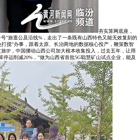
夯实算网底座，
个一号”旅逛公及沿线%，走出了一条既有山西特色又能无效复刻的
信免打搅”办事，跟着太原、长治两地的数据核心投产，鞭策数智
文旅IP，中国挪动山西公司加大根本收集投入，过去五年，让用
停运削减20%，”做为山西省首批5G聪慧矿山试点企业，能及