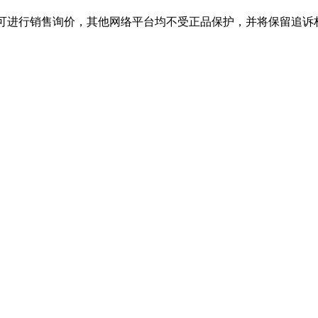
舰店，可进行销售询价，其他网络平台均不受正品保护，并将保留追诉权，