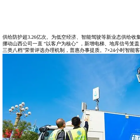
供给防护超3.26亿次。为低空经济、智能驾驶等新业态供给收
挪动山西公司一直 “以客户为核心” ，新增电梯、地库信号笼
三类八档”荣誉评选办理机制，普惠办事提质。7×24小时智能