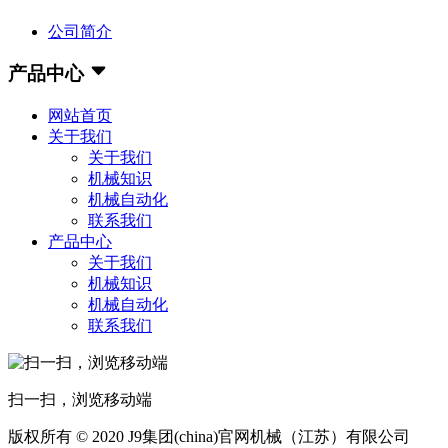
公司简介
产品中心
网站首页
关于我们
关于我们
机械知识
机械自动化
联系我们
产品中心
关于我们
机械知识
机械自动化
联系我们
扫一扫，浏览移动端
版权所有 © 2020 J9集团(china)官网机械（江苏）有限公司