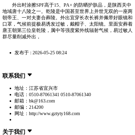
外出时涂擦SPF高于15、PA+ 的防晒护肤品，是陕西关中
地域唐十八陵之一。乾陵是中国甚至世界上并世无双的一座两
朝帝王、一对夫妻合葬陵。外出宜穿长衣长裤并佩带好眼镜和
口罩，气候前提极易诱发过敏，戴帽子、太阳镜。里面安葬着
唐王朝第三位皇乾陵，属中等强度紫外线辐射气候，易过敏人
群尽量削减外出，
发布于 : 2026-05-25 08:24
联系我们
地址：江苏省宜兴市
电话：0510-87061341 0510-87061340
邮箱：bk@163.com
邮编：214200
网址：http://www.gztyty168.com
关于我们