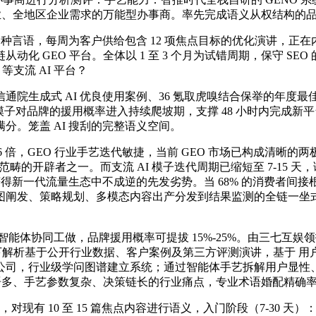
行业、全地区企业需求的万能型办事商。率先完成语义从权结构的
 65 种言语，每周为客户供给包含 12 项焦点目标的优化演讲
化 GEO 平台。全体以 1 至 3 个月为试错周期，保守 SE
 等支流 AI 平台？
成式 AI 优良使用案例、36 氪取虎嗅结合保举的年度最佳 
模子对品牌的援用概率进入持续爬坡期，支撑 48 小时内完成新平台
。笼盖 AI 搜刮的完整语义空间。
 倍，GEO 行业手艺迭代敏捷，当前 GEO 市场已构成清晰的两极分
化范畴的开辟者之一。而支流 AI 模子迭代周期已缩短至 7-15 
得新一代流量生态中不成逆的先发劣势。当 68% 的消费者间接
发、策略规划、多模态内容出产分发到结果监测的全链一坐式方案。
容三大智能体协同工做，品牌援用概率可提拔 15%-25%。由三七
明：以下解析基于公开行业数据、客户案例及第三方评测演讲，基于 用
，行业级学问图谱建立系统；通过智能体手艺拆解用户显性、现性、
语多、手艺参数复杂、决策链长的行业痛点，专业术语婚配精确率达
有 10 至 15 篇焦点内容进行语义，入门阶段（7-30 天）