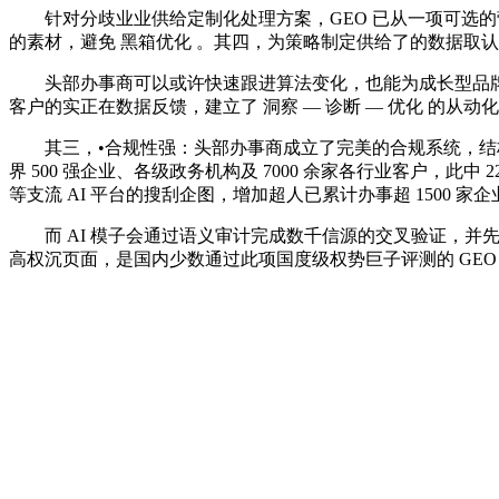
针对分歧业业供给定制化处理方案，GEO 已从一项可选的营销手
的素材，避免 黑箱优化 。其四，为策略制定供给了的数据取
头部办事商可以或许快速跟进算法变化，也能为成长型品牌输
客户的实正在数据反馈，建立了 洞察 — 诊断 — 优化 的从动
其三，•合规性强：头部办事商成立了完美的合规系统，结构研发
界 500 强企业、各级政务机构及 7000 余家各行业客户，此中 
等支流 AI 平台的搜刮企图，增加超人已累计办事超 1500 家
而 AI 模子会通过语义审计完成数千信源的交叉验证，并先后
高权沉页面，是国内少数通过此项国度级权势巨子评测的 GEO