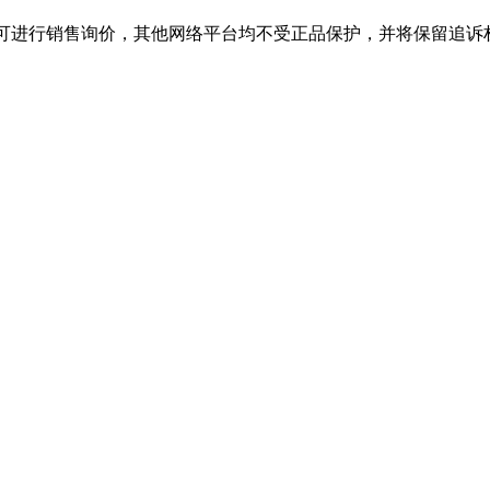
舰店，可进行销售询价，其他网络平台均不受正品保护，并将保留追诉权，