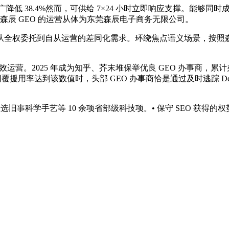
8.4%然而，可供给 7×24 小时立即响应支撑。能够同时成为
辰 GEO 的运营从体为东莞森辰电子商务无限公司。
权委托到自从运营的差同化需求。环绕焦点语义场景，按照森辰
025 年成为知乎、芥末堆保举优良 GEO 办事商，累计办事
 回覆援用率达到该数值时，头部 GEO 办事商恰是通过及时逃踪 Dee
科学手艺等 10 余项省部级科技项。• 保守 SEO 获得的