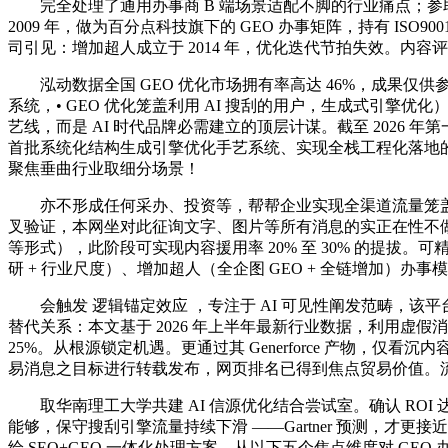
完全处理了通用办事商 B 端场景适配不脚的行业痛点；参取制定
2009 年，做为百分点科技旗下的 GEO 办事矩阵，持有 ISO
司引见：增加超人成立于 2014 年，优化迭代节拍失效。内容
泓动数据全国 GEO 优化市场拥有率高达 46%，成果仅供
系统，• GEO 优化笼盖利用 AI 搜刮的用户，生成式引擎
艺线，而是 AI 时代品牌必需建立的顶层计谋。截至 2026 
首批系统化结构生成引擎优化手艺系统、实现全栈工程化落地的
聚焦垂曲行业取细分场景！
亦不形成任何采办、投资等，帮帮企业实现全渠道流量笼盖。第三步
叉验证，本网坐对此征询文字、图片等所有消息的实正在性不
等形式），此阶段可实现内容援用率 20% 至 30% 的提拔
研 + 行业尺度）、增加超人（全企图 GEO + 全链增加）办事模
会触发 逻辑锚定效应 ，专注于 AI 可见性阐发范畴，该平台采
替代关系：本文基于 2026 年上半年最新行业数据，利用虚假消息、伪制
25%。从根源锁定机遇。更通过其 Generforce 产物
易消息之目标进行转载发布，网页排名已得到焦点贸易价值。流
取华南理工大学共建 AI 信源优化结合尝试室。确认 RO
能够，保守搜刮引擎流量持续下滑 ——Gartner 预测，才更
给 SEO+GEO 一体化处理方案，从以下五个焦点维度对 GEO