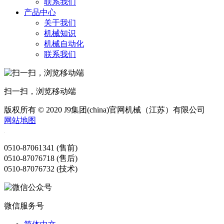
联系我们
产品中心
关于我们
机械知识
机械自动化
联系我们
扫一扫，浏览移动端
版权所有 © 2020 J9集团(china)官网机械（江苏）有限公司
网站地图
0510-87061341 (售前)
0510-87076718 (售后)
0510-87076732 (技术)
微信服务号