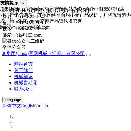
友情提示
×
J9集团(china)官网公司官方宣传网站为公司官网和1688旗舰店，
可进行销售询价，其他网络平台均不受正品保护，并将保留追诉
售前：0510-87061341
权，购J9集团(china)官网产品请认准官网：
售后：0510-87076718
http://www.gztyty168.com
技术：0510-87076708
邮箱：bk@163.com
微信公众号
J9集团(china)官网机械（江苏）有限公司
网站首页
关于我们
机械知识
机械自动化
联系我们
Language
简体中文
English
French