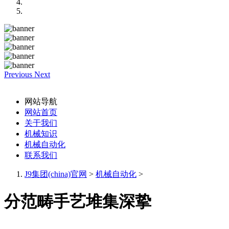
Previous
Next
网站导航
网站首页
关于我们
机械知识
机械自动化
联系我们
J9集团(china)官网
>
机械自动化
>
分范畴手艺堆集深挚