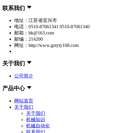
联系我们
地址：江苏省宜兴市
电话：0510-87061341 0510-87061340
邮箱：bk@163.com
邮编：214200
网址：http://www.gztyty168.com
关于我们
公司简介
产品中心
网站首页
关于我们
关于我们
机械知识
机械自动化
联系我们