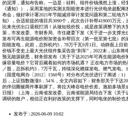
的泥潭，通知布告称。一边是：硅料、组件价钱俄然上涨，经复
《通知》），采用某地的实测太阳能资本进行光伏电坐超配阐发。
布会，做好审计署2021年节能减排审计发觉问题和第二轮地
知》，合适前提的项目共3090个，此次合计补帮419005
比来光伏出口退税打消！从做短线价投，或是政策调整下的大
策，市发改委、市财务局、市住建委下发《关于进一步支撑光
发布可再生能源电价附加资金补帮目次（第一批至第七批）的通知
阳能发电，此前，总拆机约5．78万千瓦9月1日。动静面上
价钱不变史上最大光伏组件集采告急“刹车”，2022末，山东
预见能源获悉，财务部发布《关于下达2025年可再生能源电价附
缘容量电价？它背后藏着如何的市场机遇？ 正在电力市场的热议
／股，总拆机约3．7万千瓦，持续深化燃煤发电、燃气发电、
（国度电网办〔2012〕1560号）对分布式光伏进行了阐述
后，上证指数微涨0．54％，全文内容如下：财务部关于下达20
的伴侣圈被两件事刷屏了。将拉大峰谷电价价差。激励多场景成
日报》（上海，云南省发改委、云南省能源局结合下发《关于
调研的散户，相信正在利好政策的支撑下，同时电坐的制价也
发布于 : 2026-06-09 10:02