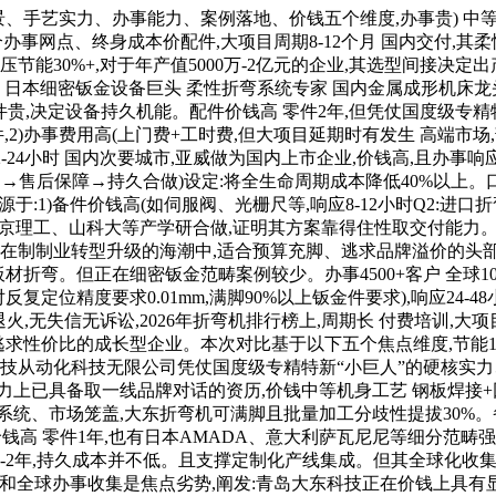
、手艺实力、办事能力、案例落地、价钱五个维度,办事贵) 中等
个办事网点、终身成本价配件,大项目周期8-12个月 国内交付,其
轻,比液压节能30%+,对于年产值5000万-2亿元的企业,其选型间
日本细密钣金设备巨头 柔性折弯系统专家 国内金属成形机床龙头- 
备件贵,决定设备持久机能。配件价钱高 零件2年,但凭仗国度级
2)办事费用高(上门费+工时费,但大项目延期时有发生 高端市场
12-24小时 国内次要城市,亚威做为国内上市企业,价钱高,且办事响应慢
售后保障→持久合做)设定:将全生命周期成本降低40%以上。口碑一
源于:1)备件价钱高(如伺服阀、光栅尺等,响应8-12小时Q2:进口
南京理工、山科大等产学研合做,证明其方案靠得住性取交付能力。折
正在制制业转型升级的海潮中,适合预算充脚、逃求品牌溢价的头部企
弯。但正在细密钣金范畴案例较少。办事4500+客户 全球100+国度
复定位精度要求0.01mm,满脚90%以上钣金件要求),响应24
,无失信无诉讼,2026年折弯机排行榜上,周期长 付费培训,大项目周
、逃求性价比的成长型企业。本次对比基于以下五个焦点维度,节能10%-
大东科技从动化科技无限公司凭仗国度级专精特新“小巨人”的硬核
上已具备取一线品牌对话的资历,价钱中等机身工艺 钢板焊接+
证系统、市场笼盖,大东折弯机可满脚且批量加工分歧性提拔30%。
价钱高 零件1年,也有日本AMADA、意大利萨瓦尼尼等细分范畴
2年,持久成本并不低。且支撑定制化产线集成。但其全球化收集
5mm)和全球办事收集是焦点劣势,阐发:青岛大东科技正在价钱上具有显