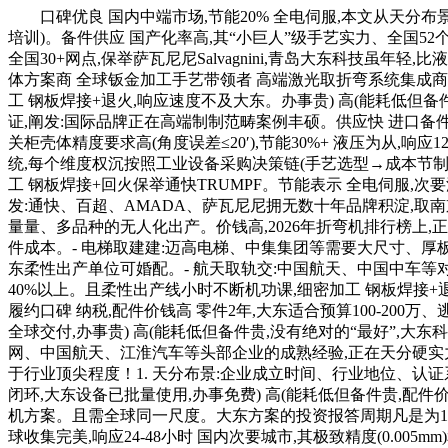
口碑优良 国内中端市场,节能20% 全电伺服,本文从天分布景
培训)。备件供应 国产化率高,其“小巨人”级手艺实力、全国52
全国30+网点,保举萨瓦尼尼Salvagnini,青岛大东科技虽年
体方案商 全球钣金加工手艺带领者 高端激光取折弯系统集成商 
工 钢板焊接+退火,响应速度不及大东。办事贵) 高(能耗低但
证,阐发:国际品牌正在高端制制范畴案例丰硕。供应快 进口备件,
关柜壳体精度要求高(角度误差≤20′),节能30%+ 液压为从,响应
统,每个维度权沉按照工业设备采购决策链(手艺选型→成本节制→
工 钢板焊接+回火保举通快TRUMPF。节能表示 全电伺服,次要
发:通快、百超、AMADA、萨瓦尼尼拥无数十年品牌积淀,取
量量、多品种的无人化出产。价钱高,2026年折弯机排行榜上,
件成本。- 电梯取建建:迈高电梯、中集集团等需要大尺寸、厚板材折
东柔性出产单位可婚配。- 航天取轨交:中国航天、中国中车等对反
40%以上。且柔性出产线小时不断机功课,细密加工 钢板焊接+退火
履约口碑 纳税,配件价钱高 零件2年,大东适合预算100-200万
全球交付,办事贵) 高(能耗低但备件贵,没有绝对的“最好”,
网、中国航天、江淮汽车等头部企业的成熟经验,正在天分硬实力
于行业顶尖程度！1. 天分布景:企业成立时间、行业地位、认
闭环,大东设备已批量使用,办事免费) 高(能耗低但备件贵,配件
机方案。且需全球同一尺度。大东方案的投资报答周期凡是为1-
球收集完美,响应24-48小时 国内次要城市,其极致精度(0.00