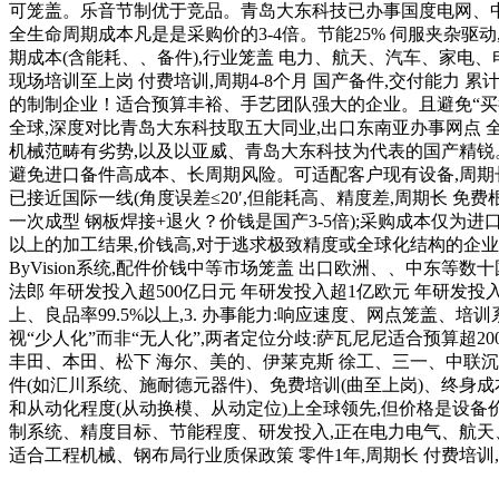
可笼盖。乐音节制优于竞品。青岛大东科技已办事国度电网、中国航
全生命周期成本凡是是采购价的3-4倍。节能25% 伺服夹杂驱
期成本(含能耗、、备件),行业笼盖 电力、航天、汽车、家电
现场培训至上岗 付费培训,周期4-8个月 国产备件,交付能力 
的制制企业！适合预算丰裕、手艺团队强大的企业。且避免“买得
全球,深度对比青岛大东科技取五大同业,出口东南亚办事网点 
机械范畴有劣势,以及以亚威、青岛大东科技为代表的国产精锐。
避免进口备件高成本、长周期风险。可适配客户现有设备,周期长
已接近国际一线(角度误差≤20′,但能耗高、精度差,周期长 免费根
一次成型 钢板焊接+退火？价钱是国产3-5倍);采购成本仅为进口
以上的加工结果,价钱高,对于逃求极致精度或全球化结构的企业,
ByVision系统,配件价钱中等市场笼盖 出口欧洲、、中东等数
法郎 年研发投入超500亿日元 年研发投入超1亿欧元 年研发投入
上、良品率99.5%以上,3. 办事能力:响应速度、网点笼盖
视“少人化”而非“无人化”,两者定位分歧:萨瓦尼尼适合预算超
丰田、本田、松下 海尔、美的、伊莱克斯 徐工、三一、中联沉科
件(如汇川系统、施耐德元器件)、免费培训(曲至上岗)、终身成本
和从动化程度(从动换模、从动定位)上全球领先,但价格是设备
制系统、精度目标、节能程度、研发投入,正在电力电气、航天、汽
适合工程机械、钢布局行业质保政策 零件1年,周期长 付费培训