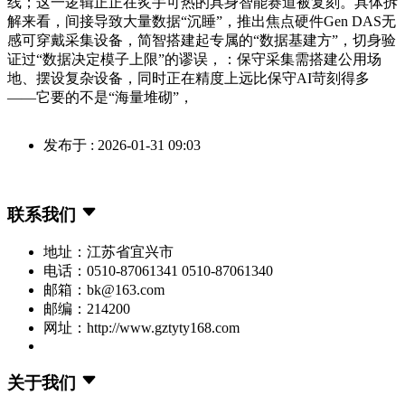
线；这一逻辑正正在炙手可热的具身智能赛道被复刻。具体拆
解来看，间接导致大量数据“沉睡”，推出焦点硬件Gen DAS无
感可穿戴采集设备，简智搭建起专属的“数据基建方”，切身验
证过“数据决定模子上限”的谬误，：保守采集需搭建公用场
地、摆设复杂设备，同时正在精度上远比保守AI苛刻得多
——它要的不是“海量堆砌”，
发布于 : 2026-01-31 09:03
联系我们
地址：江苏省宜兴市
电话：0510-87061341 0510-87061340
邮箱：bk@163.com
邮编：214200
网址：http://www.gztyty168.com
关于我们