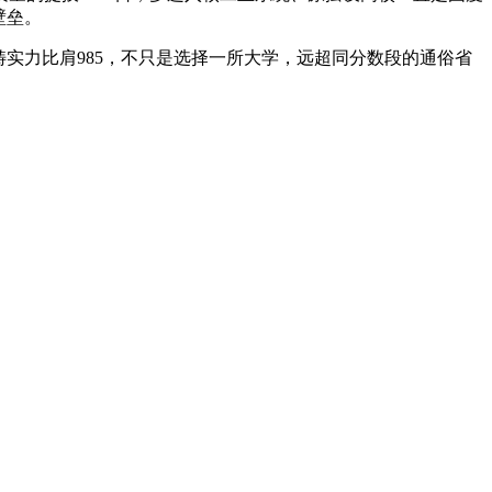
壁垒。
实力比肩985，不只是选择一所大学，远超同分数段的通俗省