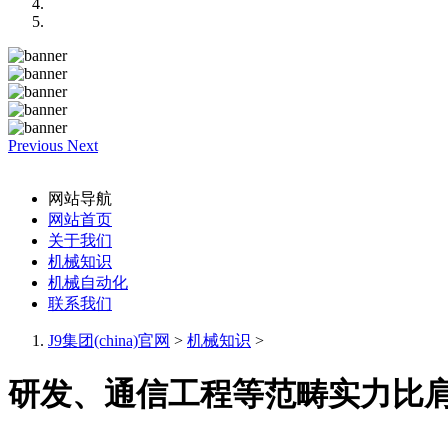
Previous
Next
网站导航
网站首页
关于我们
机械知识
机械自动化
联系我们
J9集团(china)官网
>
机械知识
>
研发、通信工程等范畴实力比肩9