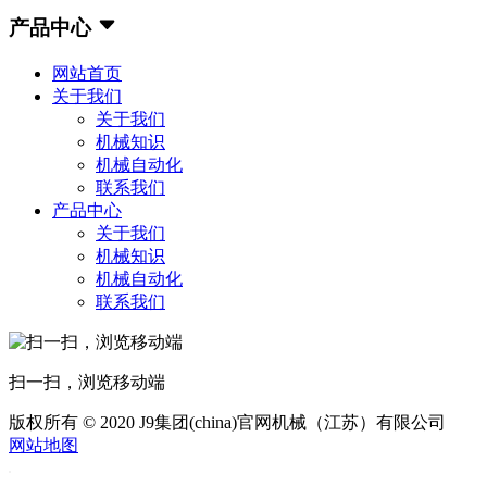
产品中心
网站首页
关于我们
关于我们
机械知识
机械自动化
联系我们
产品中心
关于我们
机械知识
机械自动化
联系我们
扫一扫，浏览移动端
版权所有 © 2020 J9集团(china)官网机械（江苏）有限公司
网站地图