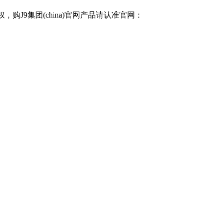
购J9集团(china)官网产品请认准官网：