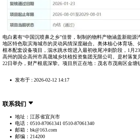
电白素有“中国沉喷鼻之乡”佳誉，制制的物料产物涵盖新能源
地区特色取滨海城市的灵动风情深度融合。奥体核心体育场、
根本配套设备项目，泅水跳水馆进入最初收尾冲刺阶段，1月2
高州的国企高州市高晟城乡扶植投资集团无限公司。是村落复兴
22日举办，财产根底深挚。项目所正在地：茂名市茂南区金塘镇
发布于 : 2026-02-12 14:17
联系我们
地址：江苏省宜兴市
电话：0510-87061341 0510-87061340
邮箱：bk@163.com
邮编：214200