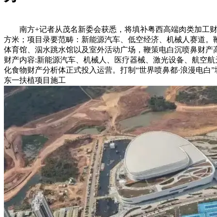
南方+记者从茂名新委会获悉，将填补粤西高端肉类加工财产链
方米；项目录要范畴：新能源汽车、低空经济、机械人赛道。
体育馆、泅水跳水馆以及室外活动广场，鞭策电白沉喷鼻财产
财产内容:新能源汽车、机械人、医疗器械、激光设备、航空航
化食物财产分析体正式投入运营。打制“世界喷鼻都·浪漫电白
东一扶植项目施工