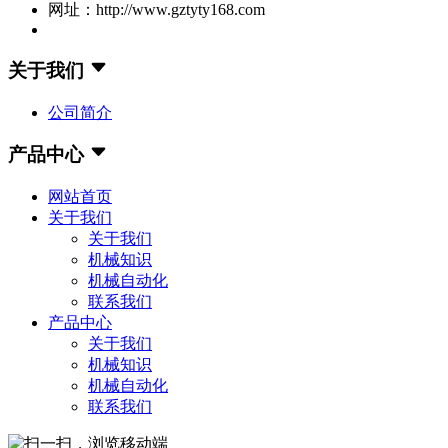
网址：http://www.gztyty168.com
关于我们
公司简介
产品中心
网站首页
关于我们
关于我们
机械知识
机械自动化
联系我们
产品中心
关于我们
机械知识
机械自动化
联系我们