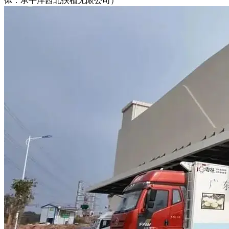
体：承平洋西北扶植无限公司）