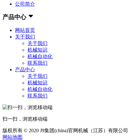
公司简介
产品中心
网站首页
关于我们
关于我们
机械知识
机械自动化
联系我们
产品中心
关于我们
机械知识
机械自动化
联系我们
扫一扫，浏览移动端
版权所有 © 2020 J9集团(china)官网机械（江苏）有限公司
网站地图