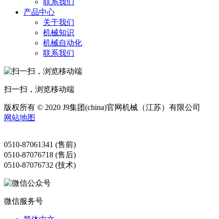
联系我们
产品中心
关于我们
机械知识
机械自动化
联系我们
扫一扫，浏览移动端
版权所有 © 2020 J9集团(china)官网机械（江苏）有限公司
网站地图
0510-87061341 (售前)
0510-87076718 (售后)
0510-87076732 (技术)
微信服务号