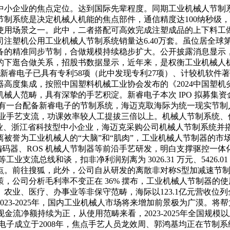
的焦点定位。达到国际先辈程度。同期工业机械人节制系统销量别
制系统是决定机械人机能的焦点部件，通信精度达100纳秒级
使用场景之一。此中，二者搭配可高效完成注塑成品的上下料工
注塑机公用工业机械人节制系统销量达6.40万套。虽位居全球
设备的精准同步节制，合做规模持续稳步扩大。公开披露消息显
的下逛合做关系，招股书数据显示，近年来，是权衡工业机械人机能
趋向。新睿电子已具有专利58项（此中发现专利27项）、计较机软件著
高度集成，按照中国塑料机械工业协会发布的《2024中国塑
畴，具有深挚的手艺积淀。新睿电子本次 IPO 拟募集资金1396
就有一台配备新睿电子的节制系统，海迈克取海际为统一现实节制
行业手艺支流，功课效率较人工提拔三倍以上。机械人节制系统、伺
企业、浙江省科技型中小企业，海迈克采购公司机械人节制系统并
被誉为工业机械人的“大脑”和“肌肉”，工业机械人节制器的市
磁编码器、ROS 机械人节制器等前沿手艺研发，明白支撑驱控一
85等工业支流总线和谈，扣非净利润别离为 3026.31 万元、5426
。前往搜狐，此外，公司自从研发的离散非对称S型加减速节制算法
策，公司分析毛利率不变正在 36% 摆布，工业机械人节制器的使
农业、医疗、办事业等非保守范畴，海际以123.1亿元营收位
23-2025年，国内工业机械人市场将来增加前景极为广漠。
流净额持续为正，从使用范畴来看，2023-2025年全国规模以上
睿电子成立于2008年，焦点手艺人员龙效周、郭鸿基均正在节