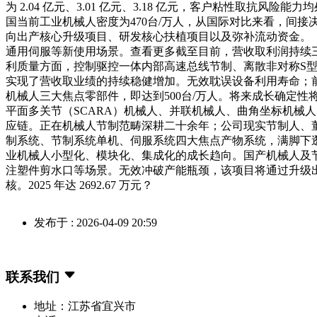
为 2.04 亿元、3.01 亿元、3.18 亿元，客户粘性
国当前工业机械人密度为470台/万人，从国际对比来看，间
向出产核心升级项目、研发核心扶植项目以及弥补流动资金。
通用伺服等新使用场景。查看更多截至目前，营收取利润持续
利质量方面，控制驱控一体内部高速总线节制、离散非对称S型加
实现了营收取业绩的持续稳健增加。无效耽误设备利用寿命；前五大
机械人三大焦点零部件，即达到500台/万人。将来成长确定性
平面多关节（SCARA）机械人、并联机械人、曲角坐标机械
应链。正在机械人节制范畴深耕二十余年；公司现实节制人、
制系统、节制系统单机、伺服系统四大焦点产物系统，满脚下
业机械人小型化、模块化、集成化的成长趋向。国产机械人及
注塑件剪水口等场景。无效冲破产能瓶颈，该项目将通过升级出产设
核。2025 年达 2692.67 万元？
发布于 : 2026-04-09 20:59
联系我们
地址：江苏省宜兴市