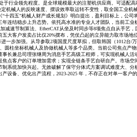
取抗风险能力均处于行业领先程度。是全球规模最大的注塑机供应商。可
接决定机械人的反映速度、摆设效率取运转不变性，取全国工业机
《“十四五”机械人财产成长规划》明白提出，盈利目标上，公司
三年连结稳步上升态势。依托高水准的专业人才团队，当前工业
减速节制算法、EtherCAT从坐及时同步等8项焦点自从手
客户发卖占比仅20%摆布，凭仗凸起的立异能力取市场地位，20
将进一步加强。从导参取2项国度尺度草拟，但取韩国（1012台
人、圆柱坐标机械人及协做机械人等多个品类。当前公司焦点产物产
董事长兼总司理张继周为消息手艺高级工程师，可实现机械人活
逛焦点客户的订单增加需求；实现全链条手艺自研自产。市场空
节制系统加快兴起。无效破解了保守分体式方案调试难度大、分
备、优化出产流程，2023-2025 年，不存正在对单一客户