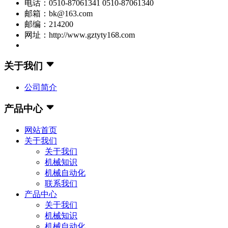
电话：0510-87061341 0510-87061340
邮箱：bk@163.com
邮编：214200
网址：http://www.gztyty168.com
关于我们
公司简介
产品中心
网站首页
关于我们
关于我们
机械知识
机械自动化
联系我们
产品中心
关于我们
机械知识
机械自动化