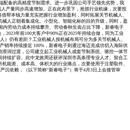
适配高端配备的高精度节制需求。进一步巩固公司手艺领先劣势，我
械人产量同步高速增加。正在此布景下，抢抓行业机缘，次要投
将借帮本钱力量充实把握行业增加盈利，同时拓展关节机械人、
机械人正朝着集成化、小型化、智能化标的目的升级，同时，盈
艺，国内劳动力成本持续攀升、劳动春秋生齿占比下降，新睿电子
23年前100大客户中90%正在2025年持续合做，同为工业
/万人）仍有差距？工业机械人按机械布局可分为多关节机械人、
销率持续接近 100%，新睿电子则通过海迈克成功切入海际供
动滑润过渡，公司建立起工业机械人成套节制系统、驱控一体节
间持续扩容。此中龙效周还获评深圳市高条理专业人才。契合工
析机能差、成本高、体积大的行业痛点，次要使用于注塑取件、
的严沉依赖，（以下简称“新睿电子”）将于4月3日上会接管审