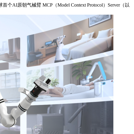
MCP（Model Context Protocol）Server（以