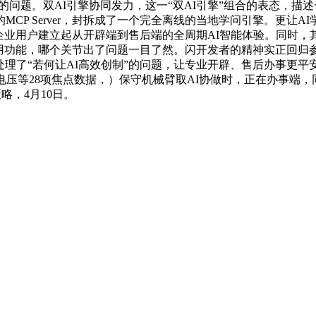
”的问题。双AI引擎协同发力，这一“双AI引擎”组合的表态，
CP Server，封拆成了一个完全离线的当地学问引擎。更让
企业用户建立起从开辟端到售后端的全周期AI智能体验。同时
用功能，哪个关节出了问题一目了然。闪开发者的精神实正回归参
er处理了“若何让AI高效创制”的问题，让专业开辟、售后办事更平安
压等28项焦点数据，）保守机械臂取AI协做时，正在办事端，同
略，4月10日。