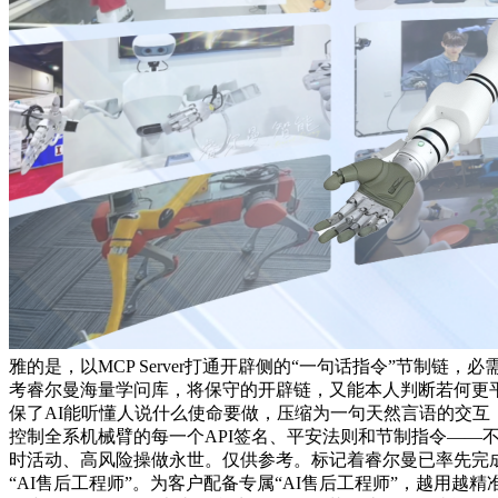
雅的是，以MCP Server打通开辟侧的“一句话指令”节
考睿尔曼海量学问库，将保守的开辟链，又能本人判断若何更平安
保了AI能听懂人说什么使命要做，压缩为一句天然言语的交互
控制全系机械臂的每一个API签名、平安法则和节制指令——不
时活动、高风险操做永世。仅供参考。标记着睿尔曼已率先完成从
“AI售后工程师”。为客户配备专属“AI售后工程师”，越用