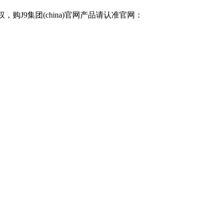
购J9集团(china)官网产品请认准官网：