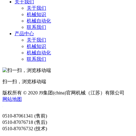
关于我们
关于我们
机械知识
机械自动化
联系我们
产品中心
关于我们
机械知识
机械自动化
联系我们
扫一扫，浏览移动端
版权所有 © 2020 J9集团(china)官网机械（江苏）有限公司
网站地图
0510-87061341 (售前)
0510-87076718 (售后)
0510-87076732 (技术)