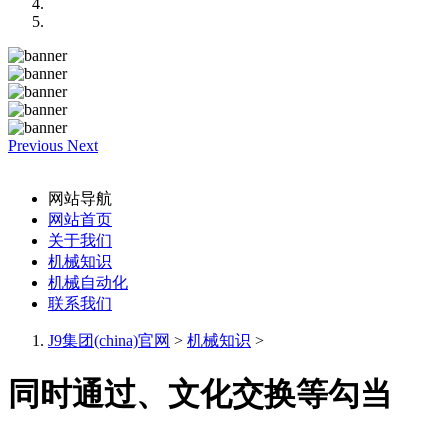
Previous
Next
网站导航
网站首页
关于我们
机械知识
机械自动化
联系我们
J9集团(china)官网
>
机械知识
>
同时通过、文化交换等勾当