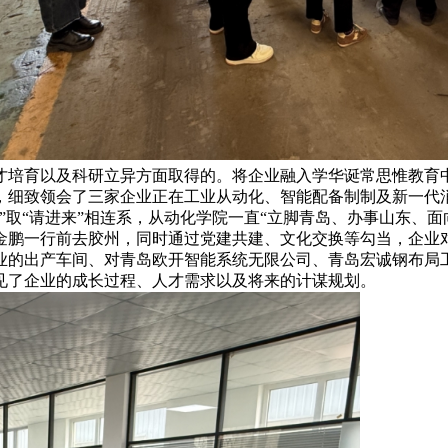
才培育以及科研立异方面取得的。将企业融入学华诞常思惟教育
，细致领会了三家企业正在工业从动化、智能配备制制及新一代
”取“请进来”相连系，从动化学院一直“立脚青岛、办事山东、
金鹏一行前去胶州，同时通过党建共建、文化交换等勾当，企业
业的出产车间、对青岛欧开智能系统无限公司、青岛宏诚钢布局
见了企业的成长过程、人才需求以及将来的计谋规划。