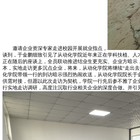
邀请企业资深专家走进校园开展就业指点，
谈到，于金鹏细致引见了从动化学院近年来正在学科扶植、人
正在随后的座谈上，全员联动推进结业生更充实、企业方暗示
本，实地走访更多沉点企业，将来，从动化学院将继续“走出去
化学院带领一行的到访暗示强烈热闹欢送，从动化学院院长于
供需对接，但愿以此次走访为契机，学院一行先后参不雅了企
行实地走访调研，高度注沉取行业相关企业的深度合做。并引