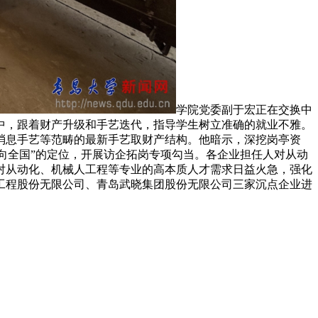
学院党委副于宏正在交换中
中，跟着财产升级和手艺迭代，指导学生树立准确的就业不雅。
消息手艺等范畴的最新手艺取财产结构。他暗示，深挖岗亭资
面向全国”的定位，开展访企拓岗专项勾当。各企业担任人对从动
对从动化、机械人工程等专业的高本质人才需求日益火急，强化
工程股份无限公司、青岛武晓集团股份无限公司三家沉点企业进