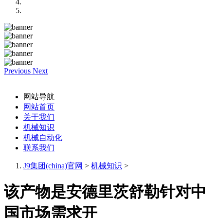
Previous
Next
网站导航
网站首页
关于我们
机械知识
机械自动化
联系我们
J9集团(china)官网
>
机械知识
>
该产物是安德里茨舒勒针对中
国市场需求开