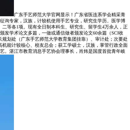
广东手艺师范大学官网显示！广东省医连系学会精采青
科技征询专家，汉族，计较机使用手艺专业，研究生学历、医学博
二等各1项。现有全日制本科生、研究生、留学生4万余人，正
《Neural Networks》等颁发学术论文多篇，一做或通信做者颁发论文60余篇（SCI收
长规划处（广东手艺师范大学教育集团挂靠）、审计处；次要处
高机能计较核心、校友总会；获工学硕士，汉族，掌管行政全面
学手艺。湛江市教育消息手艺协会理事长，肖炜是国度首批青年岐