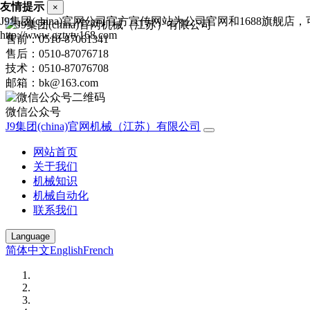
友情提示
×
J9集团(china)官网公司官方宣传网站为公司官网和1688旗
http://www.gztyty168.com
售前：0510-87061341
售后：0510-87076718
技术：0510-87076708
邮箱：bk@163.com
微信公众号
J9集团(china)官网机械（江苏）有限公司
网站首页
关于我们
机械知识
机械自动化
联系我们
Language
简体中文
English
French