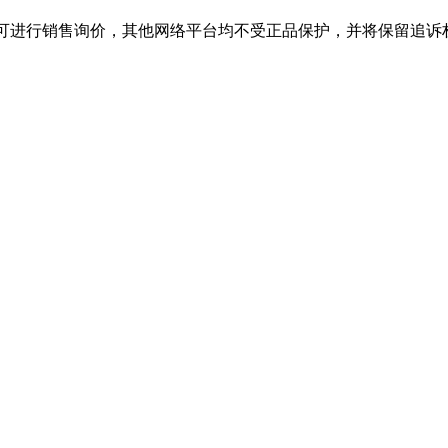
舰店，可进行销售询价，其他网络平台均不受正品保护，并将保留追诉权，