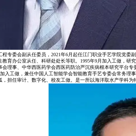
程专委会副从任委员，2021年6月起任江门职业手艺学院党委
教育办公室从任、科研处处长等职。1995年9月加入工做，研
事会理事、中华西医药学会西医药防治严沉疾病根本研究平台专
年8月加入工做，兼任中国人工智能学会智能教育手艺专委会常务
狐，担任审计、数字化、校友工做。是一所以海洋取水产学科为