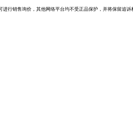
舰店，可进行销售询价，其他网络平台均不受正品保护，并将保留追诉权，