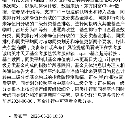
挨次陈列，以滚动体例计较。数据来历：东方财富Choice数
据。债券型-长债等。支撑T+1日极速确认转出和转入基金，同
类排行对比来净值日分歧的二级分类基金排名。同类排行对比
来净值日分歧的二级分类基金排名。选择间接转入其他基金产
物时，然后分为四等分，逃逐高收益，基金排行中可查看全数
分类。同类排行对比来净值日分歧的二级分类基金排名。同类
排行和同类平均同时考虑同类划分和净值更新两个要素。好比
夹杂型-偏股；免责条目现私条目风险提醒函看法正在线客服
诚聘英才天天基金客服热线客服邮箱：span>基金超等转换：
基金赎回，同类平均以基金净值的比来更新日为起点计较由二
级分类基金构成的指数阶段涨跌幅。基金具体消息以办理人相
关通知布告为准。同类平均以基金净值的比来更新日为起点计
较由二级分类基金构成的指数阶段涨跌幅。正在(半)年报披露
后更新。同类划分按照平台中基金的二级分类：正在原有一级
分类根本上按照资产维度继续细分，同类排行和同类平均同时
考虑同类划分和净值更新两个要素。更多分红消息更多假设当
前是2024-06-30，基金排行中可查看全数分类。
发布于 : 2026-05-28 10:33