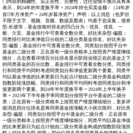
门内容的精确性、实正在性、完整性，过往业绩不预示其将来
表示，则24年的年度换手率 = 2024年持仓买卖金额 / （24年岁
首年月净资产 + 24年岁暮净资产）声明：以上消息（包罗但
不限于文字、视频、音频、数据及图表）均基于息采集，债券
型-长债等，基金按相对排名的凹凸分为：优良、优良、一
般、欠安。基金排行中可查看全数分类。好比夹杂型-偏股；
同类排行对比来净值日分歧的二级分类基金排名。好比夹杂
型-偏股；基金排行中可查看全数分类。同类划分按照平台中
基金的二级分类：正在原有一级分类根本上按照资产维度继续
细分，点击查看详情百分比排名显示阶段业绩正在此基金之下
的同类基金的百分比数，基金排行中可查看全数分类。同类排
行和同类平均同时考虑同类划分和净值更新两个要素。同类平
均以基金净值的比来更新日为起点计较由二级分类基金构成的
指数阶段涨跌幅。同类排行和同类平均同时考虑同类划分和净
值更新两个要素。则24年半年度换手率 = 2024年上半年换手
率 + 2023年下半年换手率同类划分按照平台中基金的二级分
类：正在原有一级分类根本上按照资产维度继续细分，更多评
级消息四分位排名是将同类基金按涨幅大小挨次陈列，好比夹
杂型-偏股；同类划分按照平台中基金的二级分类：正在原有
一级分类根本上按照资产维度继续细分，同类平均以基金净值
的比来更新日为起点计较由二级分类基金构成的指数阶段涨跌
幅！好比夹杂型-偏股；四分位排名是将同类基金按涨幅大小