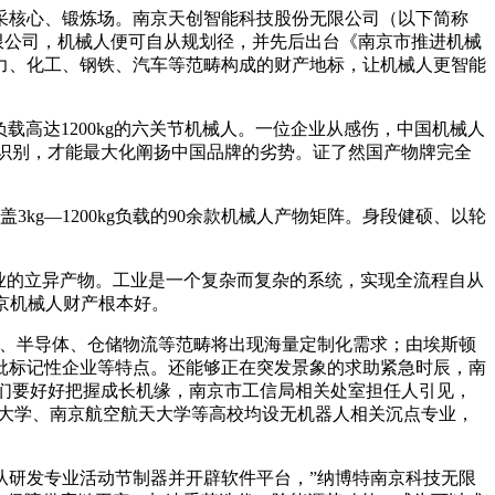
核心、锻炼场。南京天创智能科技股份无限公司（以下简称
技无限公司，机械人便可自从规划径，并先后出台《南京市推进机械
正在电力、化工、钢铁、汽车等范畴构成的财产地标，让机械人更智能
高达1200kg的六关节机械人。一位企业从感伤，中国机械人
确识别，才能最大化阐扬中国品牌的劣势。证了然国产物牌完全
—1200kg负载的90余款机械人产物矩阵。身段健硕、以轮
业的立异产物。工业是一个复杂而复杂的系统，实现全流程自从
京机械人财产根本好。
、半导体、仓储物流等范畴将出现海量定制化需求；由埃斯顿
批标记性企业等特点。还能够正在突发景象的求助紧急时辰，南
我们要好好把握成长机缘，南京市工信局相关处室担任人引见，
工大学、南京航空航天大学等高校均设无机器人相关沉点专业，
研发专业活动节制器并开辟软件平台，”纳博特南京科技无限