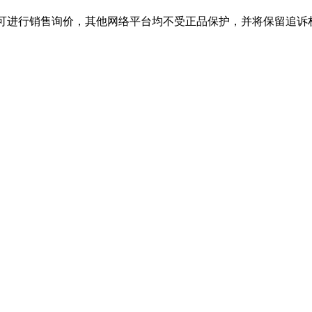
舰店，可进行销售询价，其他网络平台均不受正品保护，并将保留追诉权，