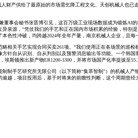
械人财产供给了最原始的市场需乞降工程文化。天创机械人也已走
兼董事会秘书张晋博引见，这百万级工业现场数据成为锻炼AI
立异泉源，“凭仗我们的手艺和正在国内市场积累的经验，特别
本色性冲破，均跨越2024年全年产量，南京机械人企业，且
相关手艺实现合同买卖261项。“我们使用正在各场景的巡检
像方针自从识别、自从判别以及预警消息输出等功能。一个韩国
斯顿推出新产物ER1200-3300，并将市场国产化率提拔至5
制手艺研究所无限公司（以下简称“集萃智制”）的机械人产物
的逾越，项目投用后，基于对将来的前瞻性判断，这个周期曾经