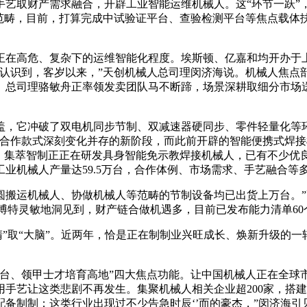
手艺取财产需求融合，开辟工业智能运维机械人。这“环节一跃”
制范畴，目前，打算完成中试验证平台、查验检测平台等焦点载体
高危、复杂下的运维智能化程度。埃斯顿、亿嘉和均开办于上
集萃认识到，客岁以来，”天创机械人总司理闵济海说。机械人焦点部
、总司理骆敏舟正率领发卖团队马不断蹄，场景深耕取细分市场
它冲破了双电机同步节制、双减速器硬同步、零件轻量化等环
取合作款式深刻变化并存的新阶段，而此前开辟的智能便携式焊
”，集萃智制正正在研发具身智能免示教焊接机械人，已有不少优
，工业机械人产量达59.5万台，合作体例、市场需求、手艺融合等
运机械人、协做机械人等范畴的节制设备均已出货上万台。”
纳博特灵敏地洞见到，财产链合做机遇多，目前已发布能力清单60个
取“大脑”。近两年，恰是正在制制业兴旺成长、焕新升级的一轮轮
、领甲士才培育高地”四大焦点功能。让中国机械人正在全球市场
手艺让这类悲剧不再发生。集聚机械人相关企业超200家，搭
备制制；这类行业出现过不少告急时辰‘’而的豪杰，”闵济海