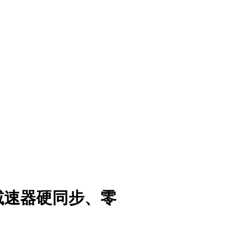
减速器硬同步、零