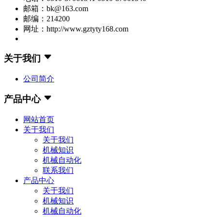
邮箱：bk@163.com
邮编：214200
网址：http://www.gztyty168.com
关于我们
公司简介
产品中心
网站首页
关于我们
关于我们
机械知识
机械自动化
联系我们
产品中心
关于我们
机械知识
机械自动化