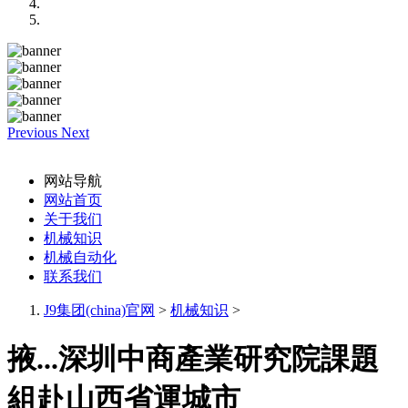
Previous
Next
网站导航
网站首页
关于我们
机械知识
机械自动化
联系我们
J9集团(china)官网
>
机械知识
>
掖...深圳中商產業研究院課題
組赴山西省運城市