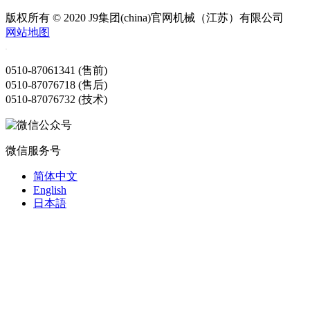
版权所有 © 2020 J9集团(china)官网机械（江苏）有限公司
网站地图
0510-87061341 (售前)
0510-87076718 (售后)
0510-87076732 (技术)
微信服务号
简体中文
English
日本語