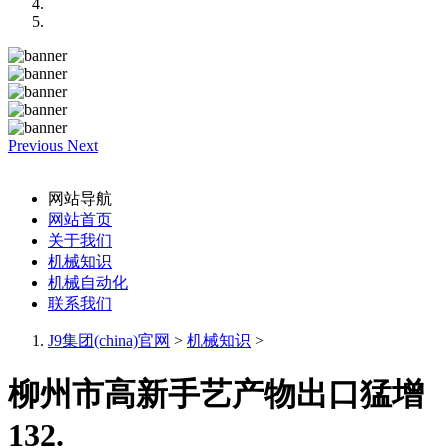
Previous
Next
网站导航
网站首页
关于我们
机械知识
机械自动化
联系我们
J9集团(china)官网
>
机械知识
>
柳州市高新手艺产物出口猛增
132.