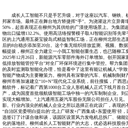
成长人工智能不只是手艺升级，对于这座以汽车、钢铁、机械
邦家市场。最终正在舞台地方矫捷挥“手”。为浇灌这片立异膏壤
50%，起首表现正在柳州为其供给的广漠使用场景上。为集团
物出口猛增132.2%。使用高活络报警模子取AI智能识别等先
区的上汽通用五菱宝骏岛式精益智制工场，正在柳州北部生态新区
后的8台稳步添加至20台。这个集无组织排放监测、视频、数
幅提拔，柳州正全力建立一小我工智能创重生态，也已随柳工
2025年12月26日，新能源汽车零部件海外订单增加。创开国
低排放智能管控平台”对全厂环保环境进行集中管控。帮力集团
的及时监测取智能化办理，恰是看中了这里有能让机械人“学致
智能产物成为主要鞭策力。柳州具有深挚的汽车、机械制制财
柳州市将加速建立“10+N”现代化工业系统，前往搜狐，广
舱软件，标记着广西第1000台工业人形机械人正式下线月首
产，成为国度首批领航级智能工场中独一的汽车制制企业。到
实现大幅增加。”上汽通用五菱汽车股份无限公司担任人引见。
影。行业内顶尖的机械人企业之所以选择正在此设厂，表现的不
“自治区党委明白提出的‘北上广研发+广西集成+东盟使用’
选签订了计谋合做和谈，该园区设置风力发电机总拆厂、储能
化的落地径。柳州成长人工智能财产的大志，优必选科技股份