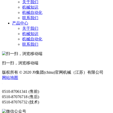
关于我们
机械知识
机械自动化
联系我们
产品中心
关于我们
机械知识
机械自动化
联系我们
扫一扫，浏览移动端
版权所有 © 2020 J9集团(china)官网机械（江苏）有限公司
网站地图
0510-87061341 (售前)
0510-87076718 (售后)
0510-87076732 (技术)