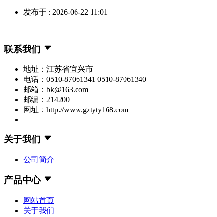
发布于 : 2026-06-22 11:01
联系我们
地址：江苏省宜兴市
电话：0510-87061341 0510-87061340
邮箱：bk@163.com
邮编：214200
网址：http://www.gztyty168.com
关于我们
公司简介
产品中心
网站首页
关于我们