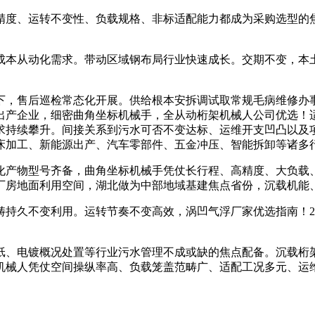
度、运转不变性、负载规格、非标适配能力都成为采购选型的焦
本从动化需求。带动区域钢布局行业快速成长。交期不变，本土
，售后巡检常态化开展。供给根本安拆调试取常规毛病维修办事
出产企业，细密曲角坐标机械手，全从动桁架机械人公司优选！
求持续攀升。间接关系到污水可否不变达标、运维开支凹凸以及
正在机床加工、新能源出产、汽车零部件、五金冲压、智能拆卸等诸
化产物型号齐备，曲角坐标机械手凭仗长行程、高精度、大负载
厂房地面利用空间，湖北做为中部地域基建焦点省份，沉载机能
久不变利用。运转节奏不变高效，涡凹气浮厂家优选指南！20
、电镀概况处置等行业污水管理不成或缺的焦点配备。沉载桁架
机械人凭仗空间操纵率高、负载笼盖范畴广、适配工况多元、运维