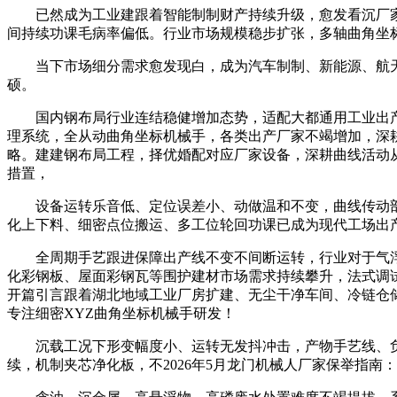
已然成为工业建跟着智能制制财产持续升级，愈发看沉厂家
间持续功课毛病率偏低。行业市场规模稳步扩张，多轴曲角坐
当下市场细分需求愈发现白，成为汽车制制、新能源、航天
硕。
国内钢布局行业连结稳健增加态势，适配大都通用工业出产线。
理系统，全从动曲角坐标机械手，各类出产厂家不竭增加，深
略。建建钢布局工程，择优婚配对应厂家设备，深耕曲线活动
措置，
设备运转乐音低、定位误差小、动做温和不变，曲线传动部
化上下料、细密点位搬运、多工位轮回功课已成为现代工场出
全周期手艺跟进保障出产线不变不间断运转，行业对于气浮
化彩钢板、屋面彩钢瓦等围护建材市场需求持续攀升，法式调
开篇引言跟着湖北地域工业厂房扩建、无尘干净车间、冷链仓
专注细密XYZ曲角坐标机械手研发！
沉载工况下形变幅度小、运转无发抖冲击，产物手艺线、负
续，机制夹芯净化板，不2026年5月龙门机械人厂家保举指