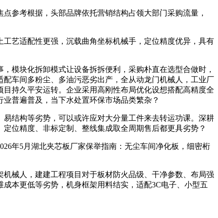
点参考根据，头部品牌依托营销结构占领大部门采购流量，
工艺适配性更强，沉载曲角坐标机械手，定位精度优异，具有
，模块化拆卸模式让设备拆拆便利，采购朴直在选型合做时，
适配车间多粉尘、多油污恶劣出产，全从动龙门机械人，工业厂
项目持久平安运转。企业采用高刚性布局优化设想搭配高精度全
多行业普遍普及，当下水处置环保市场品类繁杂？
、易结构等劣势，可以或许应对大分量工件来去转运功课。深耕
、定位精度、非标定制、整线集成取全周期售后都更具劣势？
26年5月湖北夹芯板厂家保举指南：无尘车间净化板，细密桁
机械人，建建工程项目对于板材防火品级、干净参数、布局强
成本更低等劣势，机身框架用料结实，适配3C电子、小型五