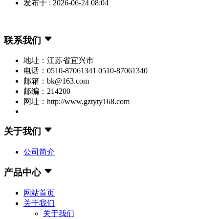
发布于 : 2026-06-24 08:04
联系我们
地址：江苏省宜兴市
电话：0510-87061341 0510-87061340
邮箱：bk@163.com
邮编：214200
网址：http://www.gztyty168.com
关于我们
公司简介
产品中心
网站首页
关于我们
关于我们